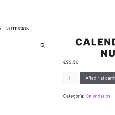
AL NUTRICION
CALEN
NU
€
99,90
CALENDARIO
Añadir al carri
ANUAL
NUTRICION
cantidad
Categoría:
Calendarios